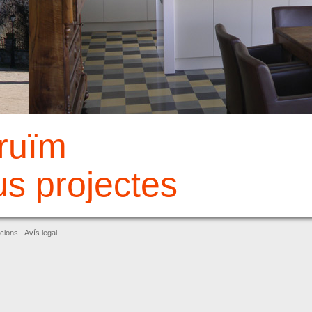
ruïm
us projectes
cions -
Avís legal