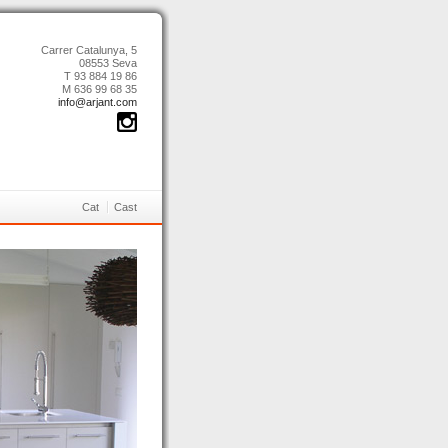
Carrer Catalunya, 5
08553 Seva
T 93 884 19 86
M 636 99 68 35
info@arjant.com
Cat
Cast