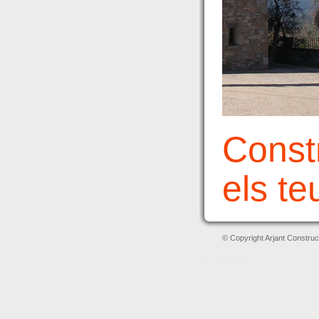
Const
els te
© Copyright Arjant Construc
레플리카 시계