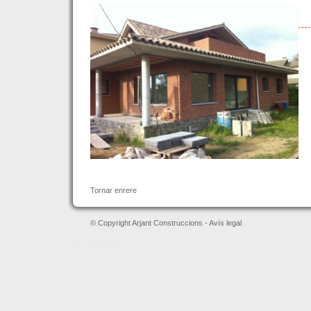
Tornar enrere
© Copyright Arjant Construccions -
Avís legal
레플리카 시계